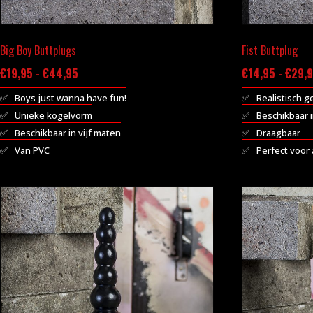
de
de
productpagina
productpagina
Big Boy Buttplugs
Fist Buttplug
Prijsklasse:
€
19,95
-
€
44,95
€
14,95
-
€
29,
€19,95
Boys just wanna have fun!
Realistisch g
tot
Unieke kogelvorm
Beschikbaar i
€44,95
Beschikbaar in vijf maten
Draagbaar
Van PVC
Perfect voor 