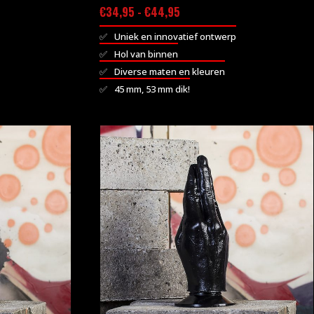
Prijsklasse:
€
34,95
-
€
44,95
€34,95
Uniek en innovatief ontwerp
tot
Hol van binnen
€44,95
Diverse maten en kleuren
45 mm, 53 mm dik!