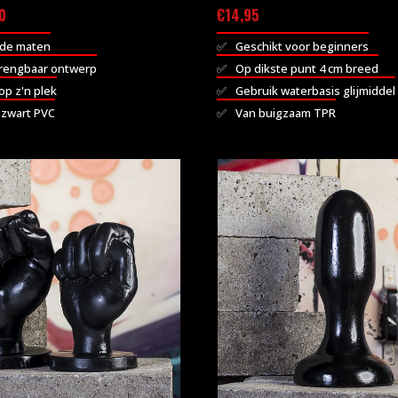
Prijsklasse:
0
€
14,95
€17,00
ende maten
Geschikt voor beginners
tot
brengbaar ontwerp
Op dikste punt 4 cm breed
€50,00
 op z'n plek
Gebruik waterbasis glijmiddel
 zwart PVC
Van buigzaam TPR