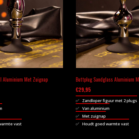
ll Aluminium Met Zuignap
Buttplug Sandglass Aluminium M
€
29,95
Zandloper figuur met 2 plugs
um
Van aluminium
Met zuignap
warmte vast
Houdt goed warmte vast