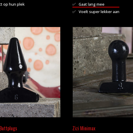
€19,95
ct op hun plek
Gaat lang mee
Voelt super lekker aan
 Buttplugs
Zizi Minimax