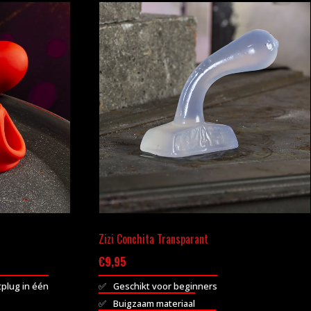
Zizi Conchita Transparant
€
9,95
tplug in één
Geschikt voor beginners
Buigzaam materiaal