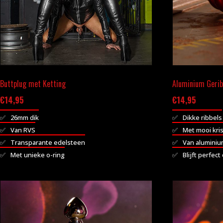
Buttplug met Ketting
Aluminium Gerib
€
14,95
€
14,95
26mm dik
Dikke ribbels
Van RVS
Met mooi kris
Transparante edelsteen
Van alumini
Met unieke o-ring
Blijft perfect