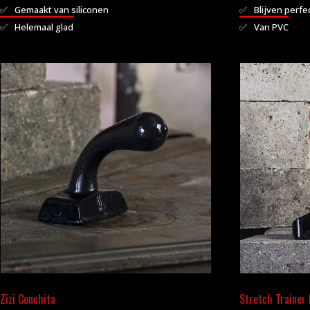
Gemaakt van siliconen
Blijven perfe
Helemaal glad
Van PVC
Dit
product
heeft
meerdere
variaties.
Deze
optie
kan
gekozen
worden
op
de
productpagina
Zizi Conchita
Stretch Trainer