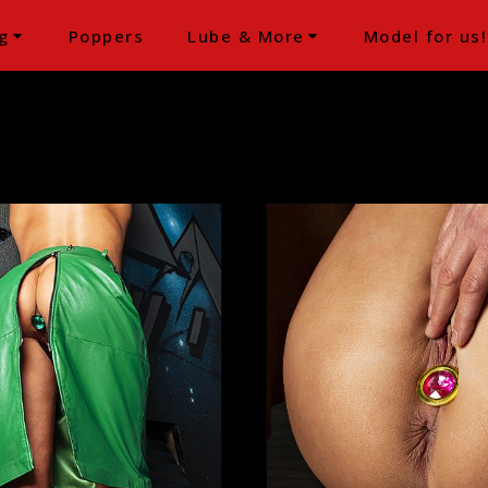
g
Poppers
Lube & More
Model for us!