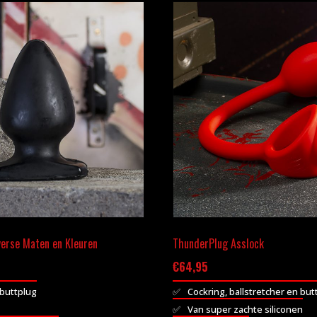
verse Maten en Kleuren
ThunderPlug Asslock
Prijsklasse:
€
64,95
€9,95
 buttplug
Cockring, ballstretcher en but
tot
Van super zachte siliconen