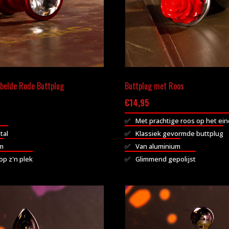
belde Rode Buttplug
Buttplug met Roos
€
14,95
Met prachtige roos op het ei
tal
Klassiek gevormde buttplug
um
Van aluminium
 op z'n plek
Glimmend gepolijst