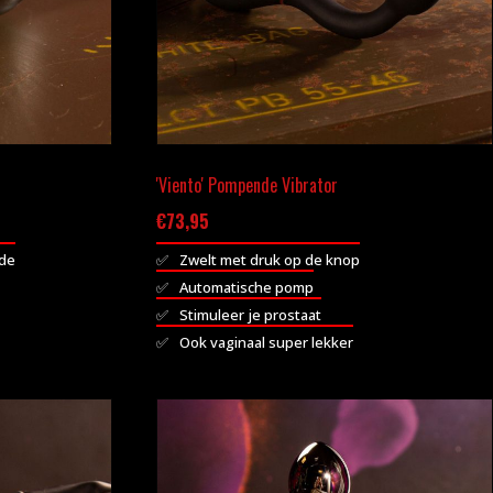
'Viento' Pompende Vibrator
€
73,95
nde
Zwelt met druk op de knop
Automatische pomp
Stimuleer je prostaat
Ook vaginaal super lekker