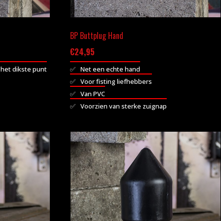
BP Buttplug Hand
€
24,95
 het dikste punt
Net een echte hand
Voor fisting liefhebbers
Van PVC
Voorzien van sterke zuignap