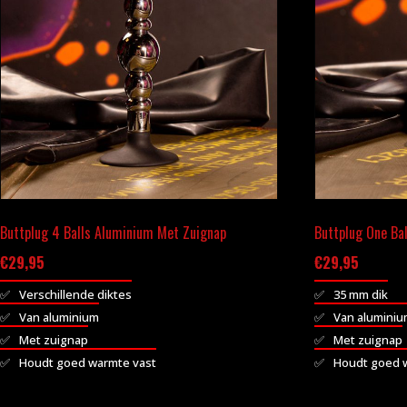
Buttplug 4 Balls Aluminium Met Zuignap
Buttplug One Ba
€
29,95
€
29,95
Verschillende diktes
35 mm dik
Van aluminium
Van alumini
Met zuignap
Met zuignap
Houdt goed warmte vast
Houdt goed 