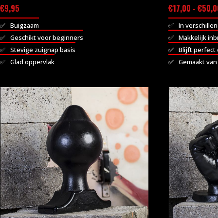
€
9,95
€
17,00
-
€
50,0
Buigzaam
In verschill
Geschikt voor beginners
Makkelijk in
Stevige zuignap basis
Blijft perfect
Glad oppervlak
Gemaakt van
Dit
Dit
product
product
heeft
heeft
meerdere
meerdere
variaties.
variaties.
Deze
Deze
optie
optie
kan
kan
gekozen
gekozen
worden
worden
op
op