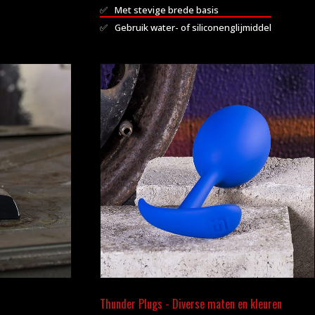
Met stevige brede basis
Gebruik water- of siliconenglijmiddel
Dit
product
heeft
meerdere
variaties.
Deze
optie
kan
gekozen
worden
op
de
productpagina
Thunder Plugs - Diverse maten en kleuren