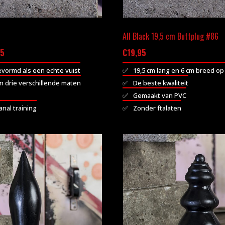
All Black 19,5 cm Buttplug #86
Prijsklasse:
95
€
19,95
€14,95
evormd als een echte vuist
19,5 cm lang en 6 cm breed op
tot
n drie verschillende maten
De beste kwaliteit
€29,95
Gemaakt van PVC
anal training
Zonder ftalaten