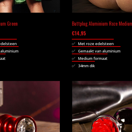
ium Green
Buttplug Aluminium Roze Mediu
€
14,95
edelsteen
Met roze edelsteen
 aluminium
Gemaakt van aluminium
aat
Medium formaat
34mm dik