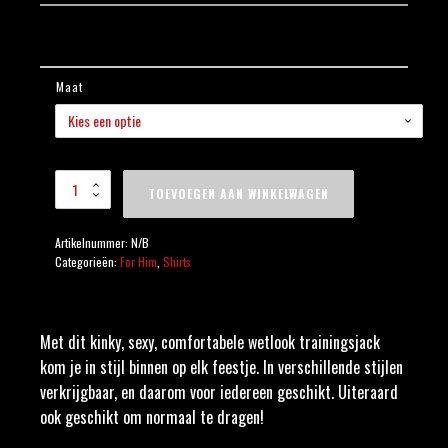
Maat
Wetlook Trainingsjack
TOEVOEGEN AAN WINKELWAGEN
Zwart/Wit aantal
Artikelnummer:
N/B
Categorieën:
For Him
,
Shirts
Met dit kinky, sexy, comfortabele wetlook trainingsjack
kom je in stijl binnen op elk feestje. In verschillende stijlen
verkrijgbaar, en daarom voor iedereen geschikt. Uiteraard
ook geschikt om normaal te dragen!