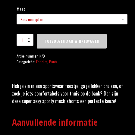
Maat
Sporty Shorts Mesh Wit
TOEVOEGEN AAN WINKELWAGEN
aantal
Artikelnummer:
N/B
Categorieën:
For Him
,
Pants
Heb je zin in een sportswear feestje, ga je lekker cruisen, of
zoek je iets comfortabels voor thuis op de bank? Dan zijn
deze super sexy sporty mesh shorts een perfecte keuze!
Aanvullende informatie