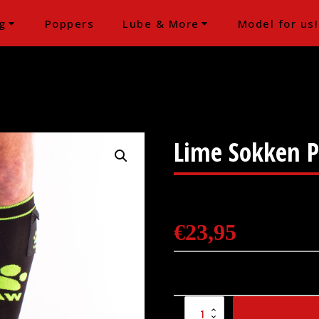
g
Poppers
Lube & More
Model for us!
Lime Sokken 
€
23,95
Lime Sokken Paw
aantal