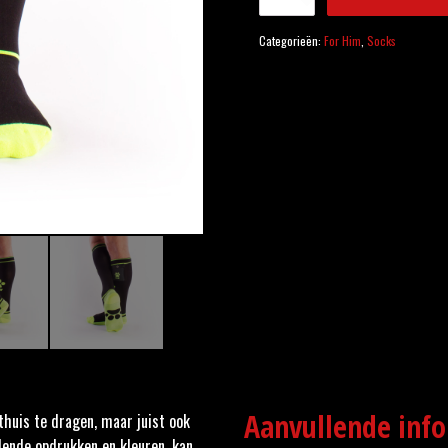
Categorieën:
For Him
,
Socks
Aanvullende inf
thuis te dragen, maar juist ook
lende opdrukken en kleuren, kan