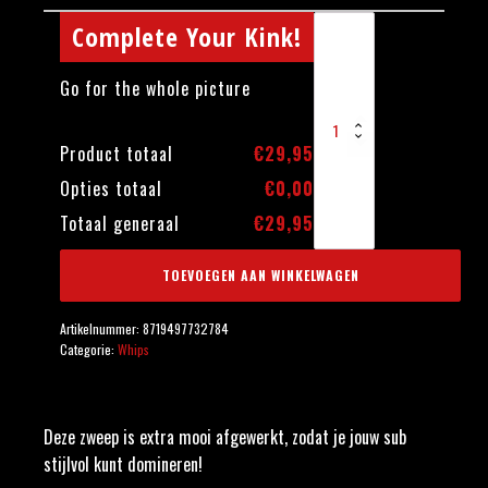
Elegante Zweep aantal
Complete Your Kink!
Go for the whole picture
Product totaal
€
29,95
Opties totaal
€
0,00
Totaal generaal
€
29,95
TOEVOEGEN AAN WINKELWAGEN
Artikelnummer:
8719497732784
Categorie:
Whips
Deze zweep is extra mooi afgewerkt, zodat je jouw sub
stijlvol kunt domineren!