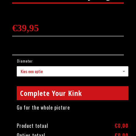
€
39,95
Diameter
Complete Your Kink
Go for the whole picture
Product totaal
€
0,00
Opties totaal
€
0,00